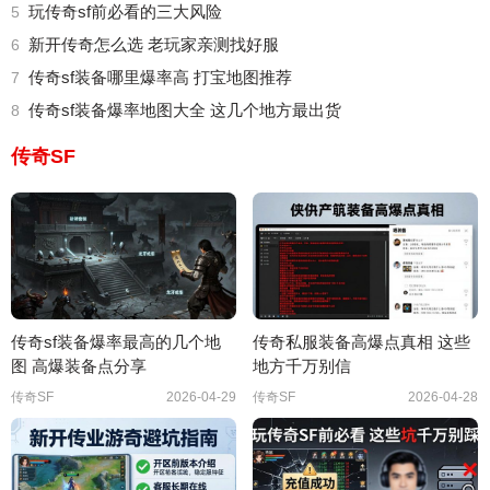
玩传奇sf前必看的三大风险
5
新开传奇怎么选 老玩家亲测找好服
6
传奇sf装备哪里爆率高 打宝地图推荐
7
传奇sf装备爆率地图大全 这几个地方最出货
8
传奇SF
传奇sf装备爆率最高的几个地
传奇私服装备高爆点真相 这些
图 高爆装备点分享
地方千万别信
传奇SF
2026-04-29
传奇SF
2026-04-28