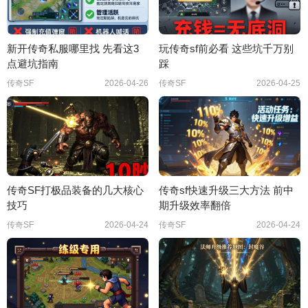
新开传奇私服哪里找 先看这3
玩传奇sf前必看 这些坑千万别
点避坑指南
踩
传奇SF
2026-04-26
传奇SF
2026-04-25
传奇SF打极品装备的几大核心
传奇sf快速升级三大方法 前中
技巧
期升级效率翻倍
传奇SF
2026-04-24
传奇SF
2026-04-24