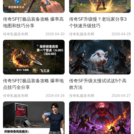
传奇SF打极品装备攻略 爆率高
传奇SF升级慢？老玩家分享3
地图和技巧分享
个快速升级技巧
传奇私服发布网
2026-04-30
传奇私服发布网
2026-04-29
传奇SF打极品装备攻略 爆率地
传奇SF升级太慢试试这5个高
点技巧全分享
效方法
传奇私服发布网
2026-04-28
传奇私服发布网
2026-04-27