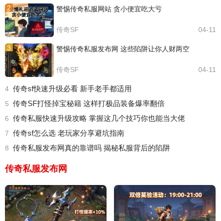
2
警惕传奇私服网站 贪小便宜吃大亏
传奇SF
04-11
3
警惕传奇私服发布网 这些陷阱让你人财两空
传奇SF
04-11
传奇sf快速升级必看 新手老手都适用
4
传奇SF打怪掉宝秘籍 这样打极品装备爆率翻倍
5
传奇私服快速升级攻略 掌握这几个技巧你也能当大佬
6
传奇sf怎么选 老玩家分享避坑指南
7
传奇私服发布网真的靠谱吗 揭秘私服背后的陷阱
8
传奇私服发布网